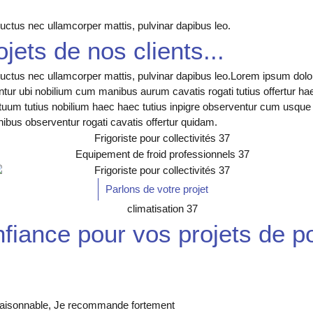
, luctus nec ullamcorper mattis, pulvinar dapibus leo.
ets de nos clients...
, luctus nec ullamcorper mattis, pulvinar dapibus leo.Lorem ipsum dolor
tur ubi nobilium cum manibus aurum cavatis rogati tutius offertur ha
tuum tutius nobilium haec haec tutius inpigre observentur cum usque 
ibus observentur rogati cavatis offertur quidam.
Parlons de votre projet
onfiance pour vos projets de 
rif raisonnable, Je recommande fortement